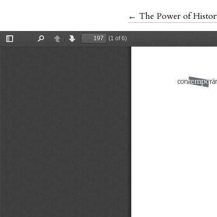
Volver a los detalles 
←
The Power of Histor