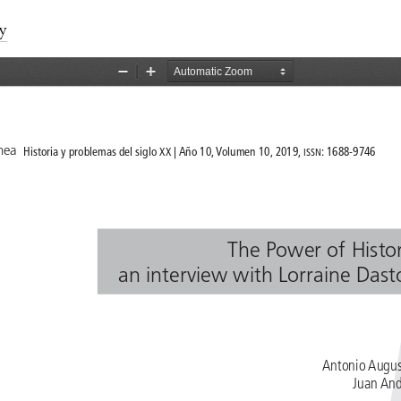
del artículo
y