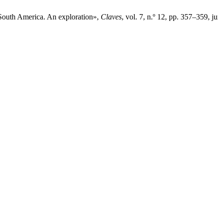
 South America. An exploration»,
Claves
, vol. 7, n.º 12, pp. 357–359, j