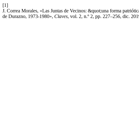
[1]
J. Correa Morales, «Las Juntas de Vecinos: &quot;una forma patriótic
de Durazno, 1973-1980»,
Claves
, vol. 2, n.º 2, pp. 227–256, dic. 201