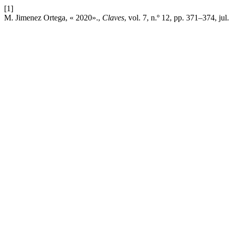
[1]
M. Jimenez Ortega, « 2020».,
Claves
, vol. 7, n.º 12, pp. 371–374, jul