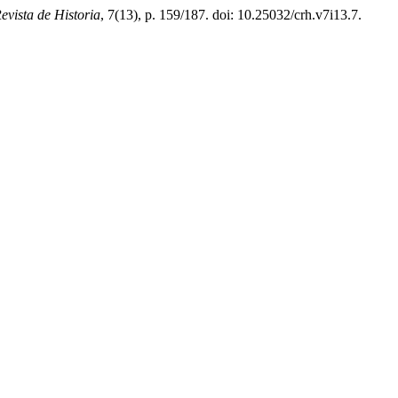
evista de Historia
, 7(13), p. 159/187. doi: 10.25032/crh.v7i13.7.