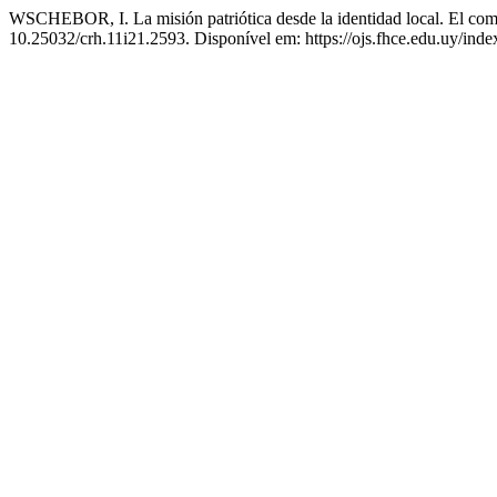
WSCHEBOR, I. La misión patriótica desde la identidad local. El comi
10.25032/crh.11i21.2593. Disponível em: https://ojs.fhce.edu.uy/inde