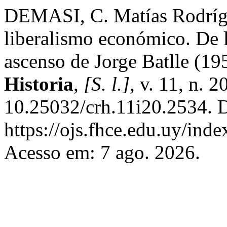
DEMASI, C. Matías Rodrígu
liberalismo económico. De la
ascenso de Jorge Batlle (1
Historia
,
[S. l.]
, v. 11, n. 
10.25032/crh.11i20.2534. 
https://ojs.fhce.edu.uy/inde
Acesso em: 7 ago. 2026.