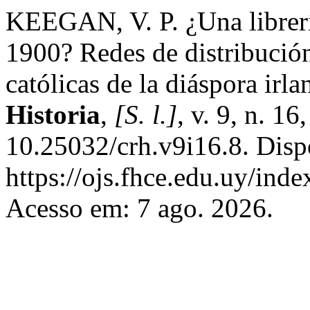
KEEGAN, V. P. ¿Una librerí
1900? Redes de distribución
católicas de la diáspora irl
Historia
,
[S. l.]
, v. 9, n. 1
10.25032/crh.v9i16.8. Disp
https://ojs.fhce.edu.uy/inde
Acesso em: 7 ago. 2026.