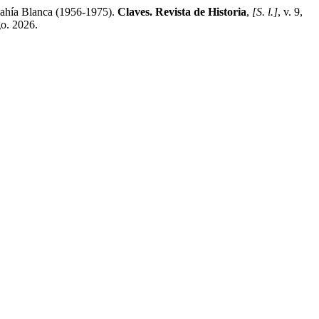
 Bahía Blanca (1956-1975).
Claves. Revista de Historia
,
[S. l.]
, v. 9,
go. 2026.