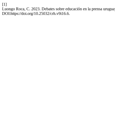
[1]
Luongo Roca, C. 2023. Debates sobre educación en la prensa uruguay
DOI:https://doi.org/10.25032/crh.v9i16.6.