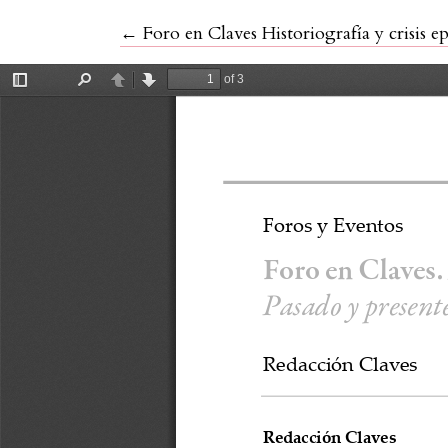
Volver a los detalles del artículo
←
Foro en Claves Historiografía y crisis e