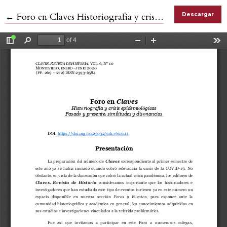
Volver a los detalles del artículo
←
Foro en Claves Historiografía y crisis epidemiológicas Pasado y presente, similitudes y disonancias
Descargar