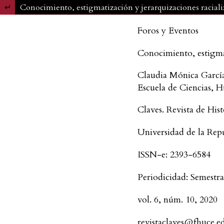
Volver a los detalles del artículo
Conocimiento, estigmatización y jerarquizaciones raciali