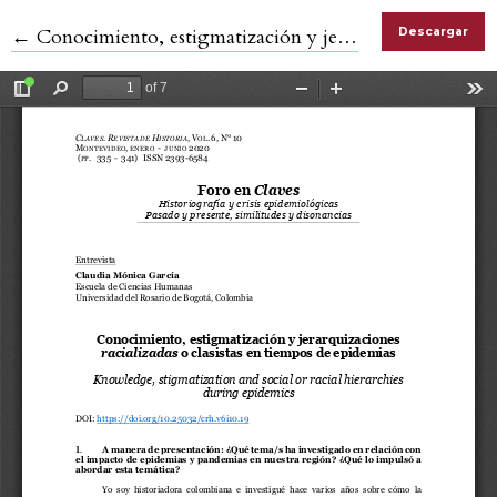
Volver a los detalles del artículo
←
Conocimiento, estigmatización y jerarquizaciones racializadas o clasistas en tiempos de epidemias
Descargar