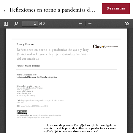
Volver a los detalles del artículo
←
Reflexiones en torno a pandemias de ayer y hoy. Revisitando el caso de la gripe española a propósito del coronavirus
Descargar