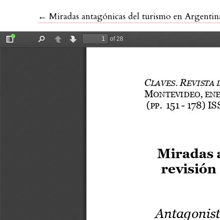
Volver a los detalles del artículo
←
Miradas antagónicas del turismo en Argentina, u