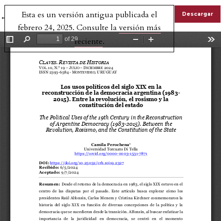
Esta es un versión antigua publicada el
Volver a los detalles del artículo
Descargar
←
febrero 24, 2025. Consulte la
versión más
reciente
.