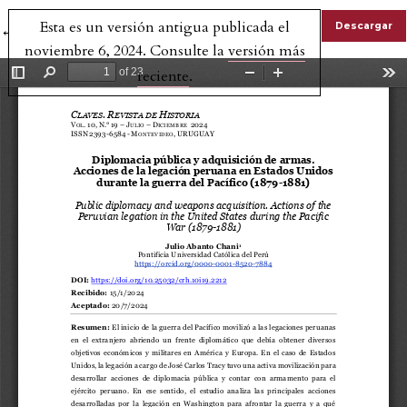
Esta es un versión antigua publicada el
Volver a los detalles del artículo
Descargar
←
noviembre 6, 2024. Consulte la
versión más
reciente
.