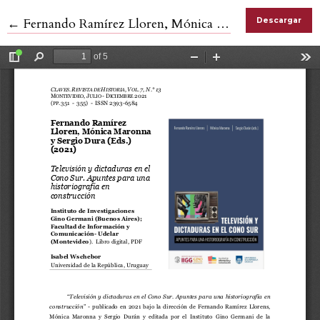
Volver a los detalles del artículo
←
Fernando Ramírez Lloren, Mónica Maronna y Sergio Dura (Eds.) (2021) Televisión y dictaduras en el Cono Sur. Apuntes para una historiografía en construcción
Descargar