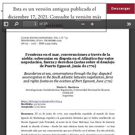
Esta es un versión antigua publicada el
Volver a los detalles del artículo
Descargar
←
diciembre 17, 2021. Consulte la
versión más
reciente
.