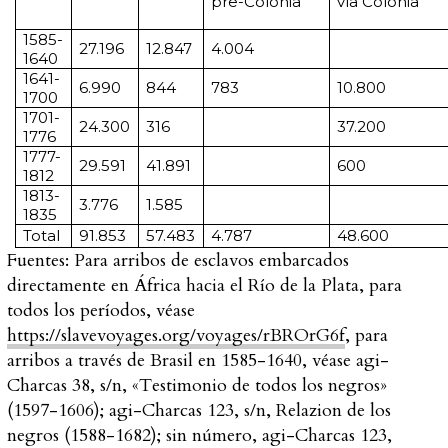
pre-Colonia
vía Colonia
1585-
27.196
12.847
4.004
1640
1641-
6.990
844
783
10.800
1700
1701-
24.300
316
37.200
1776
1777-
29.591
41.891
600
1812
1813-
3.776
1.585
1835
Total
91.853
57.483
4.787
48.600
Fuentes:
Para arribos de esclavos embarcados
directamente en África hacia el Río de la Plata, para
todos los períodos, véase
https://slavevoyages.org/voyages/rBROrG6f
, para
arribos a través de Brasil en 1585-1640, véase
agi
-
Charcas 38, s/n, «Testimonio de todos los negros»
(1597-1606);
agi
-Charcas 123, s/n, Relazion de los
negros (1588-1682); sin número,
agi
-Charcas 123,