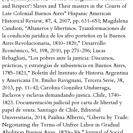
and Respect’: Slaves and Their masters in the Courts of
Late Colonial Buenos Aires”
Hispanic American
Historical Review
, 87, 4, 2007, pp. 631-651; Magdalena
Candioti, “Altaneros y libertinos. Transformaciones de
la condición jurídica de los afro porteños en la Buenos
Aires Revolucionaria, 1810-1820,”
Desarrollo
Económico
, 50, 198, 2010, pp 271-296; Lucas
Rebagliati, “Los pobres ante la justicia: Discursos,
prácticas, y estrategias de subsistencia en Buenos Aires,
1785-1821,”
Boletín del Instituto de Historia Argentina
y Americana Dr. Emilio Ravignani
, Tercera Serie, 38,
2013, pp. 11-42; Carolina González Undurraga,
Esclavos y esclavas demandando justica. Chile, 1740-
1823. Documentación judicial por carta de libertad y
papel de venta
. Santiago de Chile, Editorial
Universitaria, 2014; Paulina Alberto, “Liberta by Trade:
Negotiating the Terms of Unfree Labor in Gradual
Abolition Buenos Aires, 1820s-30s.”
Journal of Social