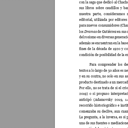
con la 
saga 
que 
dedicó 
al Chach
sus 
libros 
sobre 
caudillos 
y 
ba
nuestra 
parte, 
consideramos 
editorial, 
u
tilizada 
por 
editores
para 
nuevos consumidores 
(Char
Dramas 
los 
de 
Gutiérrez 
en 
sus 
del 
rosismo 
en 
diversas 
generaci
además 
s
e 
encuentran 
en 
la 
base
fines 
de 
la 
década 
de 
1920 
y 
co
condición de posibilidad de la e
Para 
comprender 
los 
de
textos 
a lo 
l
argo 
de 
50 a
ños es 
ne
y en 
su 
contra, no 
solo 
en 
sus 
as
producto 
destinado 
a 
un 
mercad
Por 
ello, 
no 
se 
trata 
de 
si 
el 
cri
2019) 
o 
si 
propuso 
interpretac
anticipó 
(Adamovsky 
2019, 
1
recorrido 
historiográfico 
e 
insti
comenzaba 
su 
declive, 
aun 
cua
La 
pregunta, 
a 
la 
inversa, 
es 
si 
una de sus fuentes o mediaci
one