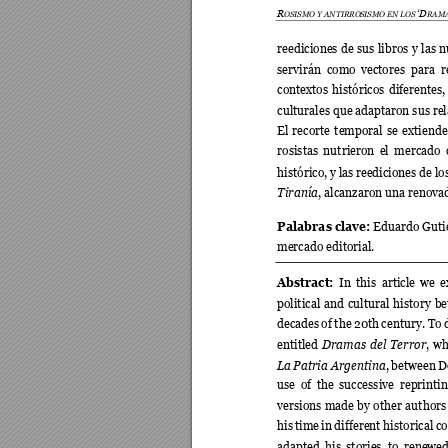
R
‘D
OSISMO Y ANTIRRO
SISMO EN LOS 
RAMA
reediciones 
de 
sus 
libros 
y 
las 
n
servirán 
como 
vectore
s 
pa
ra 
r
contextos 
históricos 
diferentes,
culturales que ad
aptaron sus re
El 
recorte 
temporal 
se
extiende
rosistas 
nutrieron 
el 
mercado 
histórico, 
y las 
reediciones de 
lo
Tiranía
, alcanzaron una renova
Palabras cl
a
ve:
 Eduard
o Guti
mercado editorial. 
Abstract: 
In 
this 
article 
we 
e
political 
and 
cultural 
history 
be
decades 
of 
the 
20th 
century. 
To 
Dramas 
d
el 
Terror
entitled 
, 
wh
La 
Patria 
Argentina
, 
b
etween 
D
use 
of
t
he 
successiv
e 
reprintin
versions 
made 
b
y 
othe
r 
authors
his 
time 
in 
different 
historical 
co
adapted 
his 
stories 
to 
renew
e