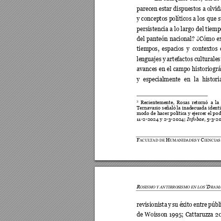
parecen estar dispuestos a ol
vid
y 
conceptos 
políticos 
a 
los 
que 
persistencia 
a 
lo 
l
argo 
del 
t
iemp
del 
panteón 
nacional? 
¿Cómo 
e
tiempos, 
espacios 
y 
contextos 
lenguajes y 
artefactos culturales
avances 
en 
el 
campo 
historiográ
y 
especialmente 
en 
la 
histori
Recientemente,
Rosas 
retornó 
a 
la 
3
Ternavasio señaló 
la inadecuad
a identi
modo 
de 
hacer 
política y 
ejercer 
el 
pod
Infobae
11
-2-2024 y 2-3-2024; 
, 5-3-2
F
H
C
ACULTAD DE 
UMANID
ADES Y 
IENCIAS
R
‘D
OSISMO Y ANTIRRO
SISMO EN LOS 
RAMA
revisionista 
y 
su 
éxito 
entre 
públ
de 
Woisson 
199
5; 
Cattaruzza 
2