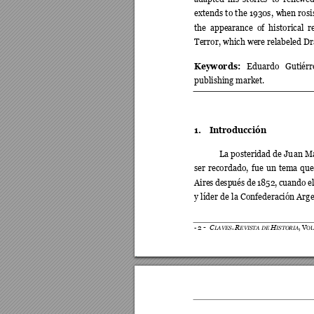
extends 
to 
the 
1930s, 
when 
rosi
the 
appearance 
of 
historical 
r
Terror, which were relabeled D
Keywords: 
Eduardo 
Gutiérr
publishing market. 
1.
Introducción 
La posteridad de Ju
an Ma
ser 
recordado, 
fue 
un 
tema 
que
Aires 
después 
de 
18
52, 
cuando 
el
y líder 
de 
la 
Confederaci
ón Arg
C
.
R
H
2
-
,
V
-
LAVES
EVISTA DE 
ISTORIA
O