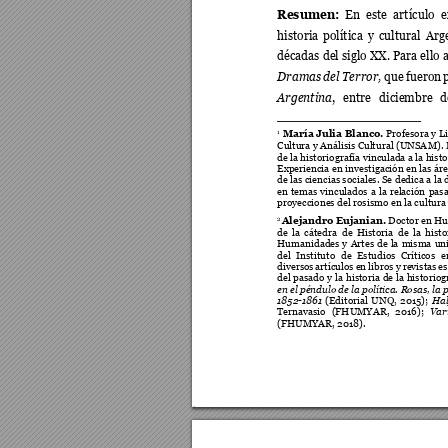
Resumen: 
En 
este 
artículo 
e
historia 
política 
y 
cultural 
Arg
décadas del siglo XX. 
Para ello
Dramas 
del 
Terror,
que 
fu
eron 
Argentina
, 
entre 
diciembre 
d
María Juli
a Blanco
. 
Profesora 
y L
1
Cultura y Análisis C
ultural (UNSA
M). 
de la historiografía vinculada a la histo
Experiencia en investigación en las á
de las 
ciencias so
ciales. Se 
dedica 
a la 
en 
te
mas 
vinculados 
a 
la 
r
elación 
pas
proyecciones del rosis
mo en la cul
tura
Alejandro Eujanian.
Do
ctor en 
Hu
2
de 
la 
cátedra 
de 
Historia 
de 
la 
histo
Humanidades 
y 
Artes 
de 
la 
misma 
un
del 
Instituto 
de 
Estudios 
Críticos 
e
diversos 
artículos 
en 
li
bros 
y 
revistas 
es
del 
pasado 
y 
la 
historia 
de 
la 
historiog
en 
el péndulo 
de la política. R
osas, la 
1852-1861
Hal
(Ed
itorial 
UNQ, 
2015); 
Var
Ternavasio 
(FHUMYA
R, 
2016); 
(FHUMYAR, 2018)
. 