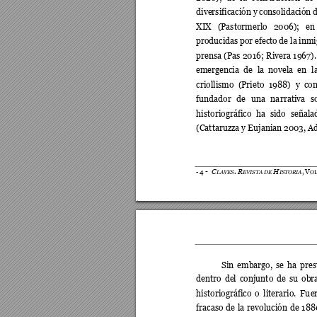
diversificación y 
consolidación 
XIX 
(Pastormerlo 
20
06
); 
en
producidas 
por efecto 
de la 
inmi
prensa 
(Pa
s 
2016; 
Rivera 
196
7).
emergencia 
de 
la 
novela 
en 
l
criollismo 
(Prieto 
198
8) 
y 
con
fundador 
de 
una 
na
rrativa 
s
historiográfico 
ha 
sido 
señala
(Cattaruzza y Eujanian 2003, A
C
.
R
H
4
-
,
V
-
LAVES
EVISTA DE 
ISTORIA
O
Sin 
embargo, 
se 
ha 
pres
dentro 
del 
conjunto 
de 
su 
obra
historiográfico 
o 
litera
rio. 
Fu
e
fracaso 
de 
la 
revol
ución 
de 
188