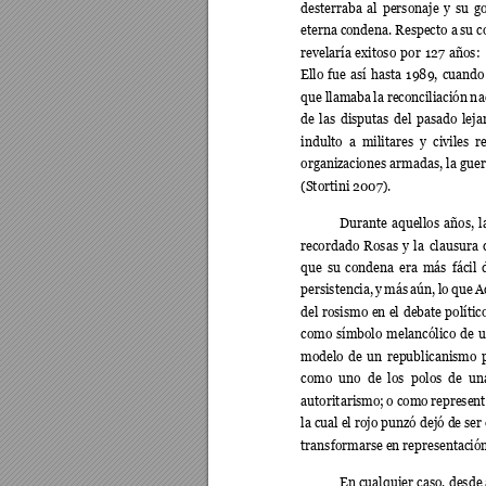
desterraba 
al 
personaje 
y 
su 
g
eterna c
ondena. Respecto a 
su c
revelaría 
exitoso 
por 
127 
años: 
Ello 
fu
e 
así 
hasta 
1989, 
cuando
que llamaba 
la reconciliación 
n
a
de 
l
as 
disputas 
d
el 
pasado 
leja
indulto 
a 
militares 
y 
civiles 
r
organizaciones ar
madas, 
la 
guer
(Stortini 2007). 
Durante 
aquellos 
años, 
l
recordado 
Rosas 
y 
la 
clausura 
que 
su 
condena 
era 
más 
fácil 
persistencia, 
y 
más 
aún
, 
lo 
que 
A
del 
rosismo 
en 
el 
debate 
polític
como 
símbolo 
m
elancólico 
de 
modelo 
de 
un 
r
epublicanismo 
como 
uno 
de 
los 
polos 
de 
u
n
autoritarismo; 
o 
como 
represent
la cual el rojo punzó dejó d
e ser
transformarse en representación 
En cualquier 
caso, desde 