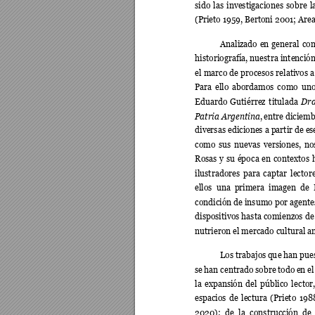
sido 
las 
investigacione
s 
sobre 
l
(Prieto 19
59
, Bertoni 2001; Are
Analizado 
en 
general 
co
historiografía, nuestra 
intención
el 
marco 
de 
pro
cesos 
relativos 
a
Para 
ello 
abordamos 
c
omo 
uno
Dr
Eduardo 
Gutiérrez 
t
itulada 
Patria Argentina
, 
entre diciemb
diversas ediciones a partir de e
s
como 
sus 
nuevas 
versiones, 
no
Rosas 
y 
su 
époc
a 
en 
c
ontextos 
ilustradores 
para 
c
aptar 
lector
ellos 
una 
primera 
imagen 
de 
condición de insumo p
or agente
dispositivos hasta comienzos de 
nutrieron el mercado cultural an
Los trabajos 
qu
e han 
pues
se 
han centrad
o sobre
t
odo 
en el
la 
expansión 
del 
público 
lec
tor,
espacios 
de 
lectura 
(Prieto 
198
2020); 
de 
la 
construcción 
de 