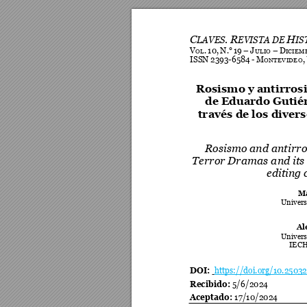
C
.
R
H
LAVES
EVISTA 
DE 
IS
V
.
10,
N.°
19
–
J
–
D
OL
ULIO 
ICIEM
ISSN
2393-6584
-
M
,
ONTEVIDEO
Rosismo y anti
rros
de Eduardo Gutié
través de los 
divers
Rosismo and anti
rro
Terror Dramas 
and its
editing 
Ma
Univers
Al
Univers
IEC
DOI: 
https://doi.org/10.25032
Recibido: 
5/6/2024
Aceptado: 
17/10/2024