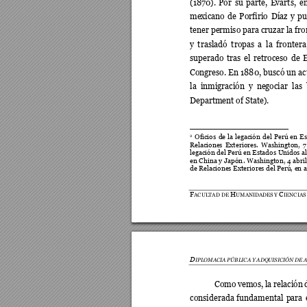
(1870). 
Por 
su 
parte, 
Evarts, 
en
mexicano 
de 
Porf
irio 
Díaz 
y 
p
tener permiso para cruzar la fro
y 
trasladó 
t
ropas 
a 
la 
frontera
superado 
tras 
el 
retroceso 
de 
Congreso. En 1880, buscó un 
ac
la 
inmigración 
y 
negociar 
las 
Department of State).  
Oficios 
de 
la 
le
gación 
del 
P
erú 
en 
Es
2
Relaciones 
Exteriores. 
Wa
shington, 
7
legación del Perú en Estad
os Unidos al
en China y
 Japón
. Washing
ton, 4 ab
ri
de Relaciones Exter
iores del Perú, en 
F
H
C
ACULTAD DE 
UMANID
ADES
 Y 
IENCIAS
D
IPLOMACIA PÚBLICA Y
 ADQUISICIÓ
N DE 
Como 
vemos, 
la rela
ción 
considerada 
fundament
al 
para 