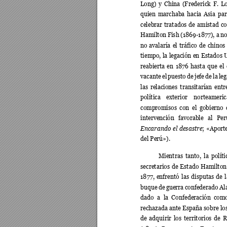
Long) 
y 
China 
(Frederick 
F. 
L
quien 
marchaba 
hacia
Asia 
par
celebrar 
t
ratados 
de 
amistad 
co
Hamilton 
Fish 
(1869-1877), a 
n
no 
avalaría 
el 
tráfico 
de 
chino
s
tiempo, 
la 
legación 
en 
Estados 
reabierta 
en 
1876 
hasta 
que 
el 
vacante 
el 
puesto 
de 
jefe 
de 
la 
leg
la
s 
relaciones 
transitarían 
entr
política 
exterior 
norteameric
compromisos 
con 
el 
g
obierno 
intervención 
favorable 
al 
Per
Encarando 
el 
desastre
;
«Aporte
del Perú»
).
Mientras 
tanto, 
la 
políti
secretarios 
de 
Estado 
Hamilton
1877, 
enfrentó 
las 
disput
as 
de 
l
buque 
de 
guerra 
confederado 
Al
dado 
a
la 
Conf
ederación 
com
rechazada ante 
E
spaña 
sobre 
lo
de 
adquirir 
los 
territorios 
de 
R