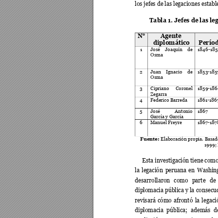
los jefes de las legaciones esta
Tabla 1. Jefes de las le
N°
Agente 
diplomático 
Períod
1 
José 
Joaquín 
de 
1846-185
Osma 
2 
Juan 
Ignacio 
de
1853-185
Osma 
3 
Cipriano 
Coronel 
1859-186
Zegarra 
4 
Federico Barreda
1861-186
5 
José 
Antonio 
1867 
García y García
6 
Manuel Freyre 
1867-187
Fuente:
 Elaboración
 propia. Basad
1999; 
Esta investigación tiene com
la 
legación 
peruana 
e
n 
Washing
desarrollaron 
c
omo 
parte 
de 
diplomacia pública y la
 consecu
revisará 
cómo 
afrontó 
la 
legaci
diplomacia 
pública; 
además 
d