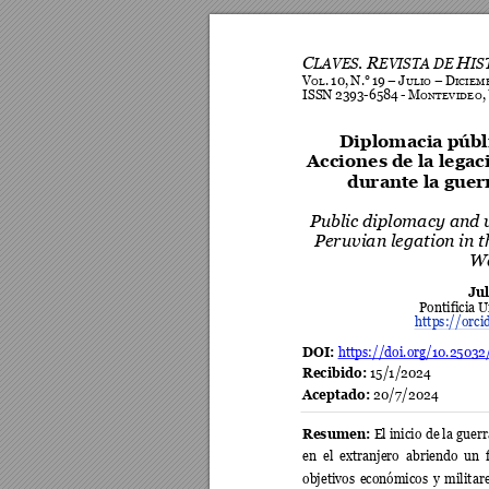
C
.
R
H
LAVES
EVISTA 
DE 
IS
V
.
10,
N.°
19
–
J
–
D
OL
ULIO 
ICIEM
ISSN
2393-6584
-
M
,
ONTEVIDEO
Diplomacia públ
Acciones de la 
legac
durante la guer
Public diplomacy and
Peruvian legation in t
Wa
Ju
Pontificia U
https://orc
DOI: 
https://doi.org/10.25032
Recibido: 
15/1/2024
Aceptado: 
20/7/2024
Resumen: 
El inicio 
de l
a guerr
en 
el 
extranjero 
abriendo 
un 
objetivos 
económicos 
y 
militar