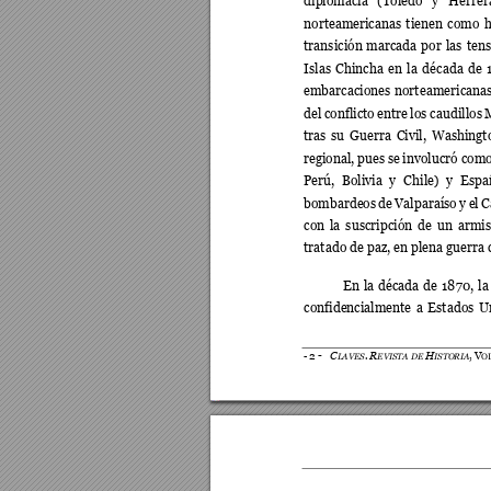
diplomacia 
(Toledo 
y 
Herrera
norteamericanas 
t
ienen 
como 
h
transición 
marcada 
por 
las 
tens
Islas 
Chincha 
en 
la 
década 
de 
embarcaciones 
nort
eamericanas
del 
conflicto 
entre 
los 
c
audillos 
tras 
su 
Guerra 
Civil, 
Washingt
regional, 
pu
es 
se 
involucró 
como
Perú, 
Bolivia 
y 
Chile) 
y 
Espa
bombardeos 
de 
Valparaíso 
y 
el 
C
con 
l
a 
suscripción 
de 
u
n 
armis
tratado de paz, en plena guerra 
En 
la 
década 
de 
1870, 
la
confidencialmente 
a 
Estados 
U
C
.
R
H
2
-
,
V
-
LAVES
EVISTA DE 
ISTORIA
O