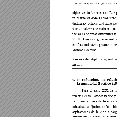
D
IPLOMACIA PÚBLICA Y
 ADQUISICIÓ
N DE 
objectives 
in 
Am
erica 
and 
Europ
in 
charge 
of 
José 
Carlos 
Tracy
diplomacy 
actions 
and 
have 
we
study analyzes the 
main actions
the 
war 
and 
what 
dif
ficulties 
it 
North 
American 
government 
t
conflict and have a
 greater inte
Monroe Doctrine. 
Keywords:
diplomacy, 
milita
history. 
1.
Introducción. 
L
as 
relaci
la guerra del Pacífico (18
Para 
el 
siglo 
XIX, 
la 
h
relación entre Estados 
nación y 
la 
dinámica 
que 
establece 
l
a 
co
oficiales. 
La 
fijación 
de 
los 
obje
aspiraciones 
de 
l
a 
elite 
a 
carg