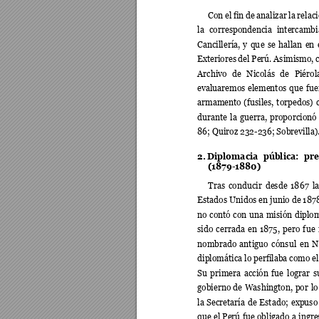
Con 
el 
fin de
analizar 
l
a 
relaci
la 
correspondencia 
int
ercambi
Cancillería, 
y 
qu
e 
se 
hallan 
en 
Exteriores 
del 
Perú. 
Asimismo, 
Archivo 
de 
Nicolás 
de 
Piérol
evaluaremos 
elementos 
que 
fue
armamento 
(
fusiles, 
torpedos) 
durante 
la 
guerra, 
proporcionó
86; Quiroz 232-236; Sobrevilla)
2.
Diplomacia 
pública: 
pr
(1879-1880) 
Tras 
conducir 
desde 
186
7 
la
Estados Unidos e
n 
junio de 187
no 
contó 
con 
una 
misi
ón 
diplom
sido 
c
errada 
en 
1875, 
pero 
f
ue 
nombrado 
antiguo 
cónsul
en 
N
diplomática lo perfilaba como e
Su 
primera 
acción 
fue 
lograr 
s
gobierno 
de 
Washington, 
por 
lo
la 
Secretaría
de 
Estado; 
expuso
que 
el 
Perú 
fu
e 
obligado 
a 
ingre