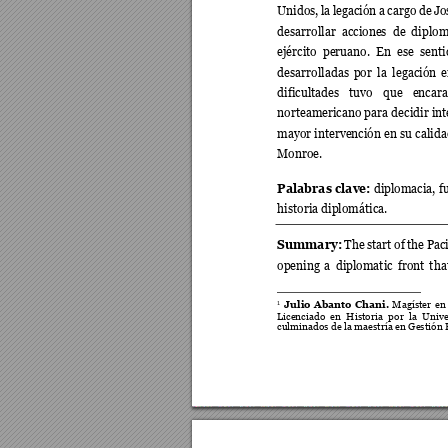
Unidos, 
la 
legación 
a 
ca
rgo 
de 
Jo
desarrollar 
acciones 
de 
diplom
ejército 
peruano. 
En 
ese 
senti
desarrolladas 
por 
la 
legación 
e
dificultades 
tuvo 
que 
encara
norteamericano para d
ecidir in
mayor intervención en 
su calida
Monroe. 
Palabras clave
: 
diplomacia, f
historia diplomática. 
Summary:
The 
start 
of 
the 
Paci
opening 
a 
diplomatic 
front 
tha
1
Julio 
Abanto 
Chani.
Magíster 
en
Licenciado 
en 
H
istoria 
por 
la 
Unive
culminados de la maest
ría en Gestión
 