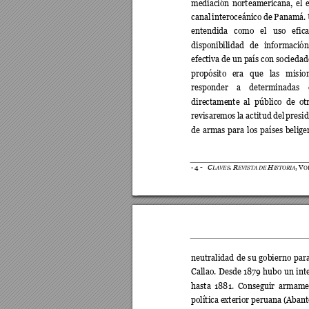
mediación 
nort
eamericana, 
el 
canal 
interoceánico 
de 
Panamá
. 
entendida 
como 
el 
uso 
efica
disponibilidad 
de 
información
efectiva de un país con socieda
propósito 
era 
que 
l
as 
misio
responder 
a 
determinadas 
directamente 
al 
público 
de 
ot
revisaremos 
la 
actitud 
del 
presid
de 
armas 
par
a 
los 
países 
belige
C
.
R
H
4
-
,
V
-
LAVES
EVISTA DE 
I
STORIA
O
neutralidad 
de 
su 
gobi
erno 
para
Callao. 
Desde 
1879 
hubo 
u
n 
int
hasta 
18
81. 
Conseguir 
a
rmame
política exterior peruana (Aban